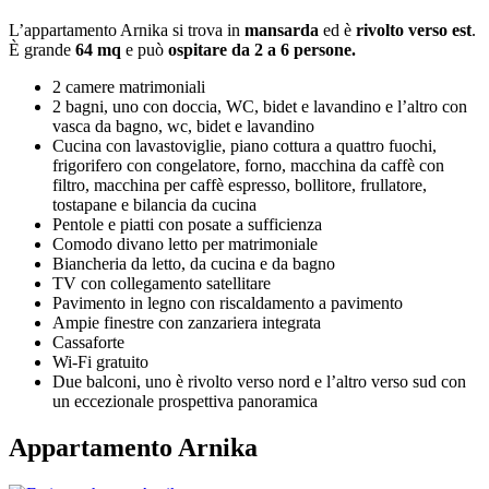
L’appartamento Arnika si trova in
mansarda
ed è
rivolto verso est
.
È grande
64 mq
e può
ospitare da 2 a 6 persone.
2 camere matrimoniali
2 bagni, uno con doccia, WC, bidet e lavandino e l’altro con
vasca da bagno, wc, bidet e lavandino
Cucina con lavastoviglie, piano cottura a quattro fuochi,
frigorifero con congelatore, forno, macchina da caffè con
filtro, macchina per caffè espresso, bollitore, frullatore,
tostapane e bilancia da cucina
Pentole e piatti con posate a sufficienza
Comodo divano letto per matrimoniale
Biancheria da letto, da cucina e da bagno
TV con collegamento satellitare
Pavimento in legno con riscaldamento a pavimento
Ampie finestre con zanzariera integrata
Cassaforte
Wi-Fi gratuito
Due balconi, uno è rivolto verso nord e l’altro verso sud con
un eccezionale prospettiva panoramica
Appartamento Arnika