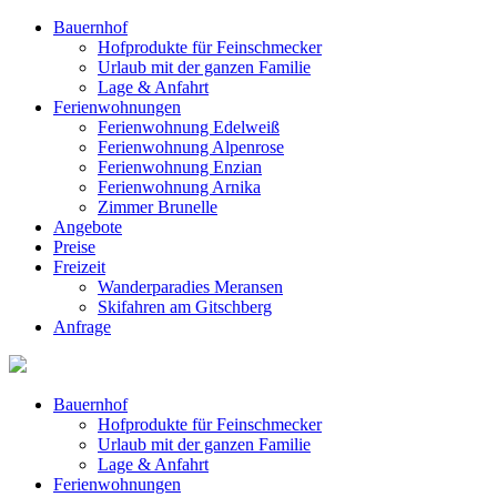
Bauernhof
Hofprodukte für Feinschmecker
Urlaub mit der ganzen Familie
Lage & Anfahrt
Ferienwohnungen
Ferienwohnung Edelweiß
Ferienwohnung Alpenrose
Ferienwohnung Enzian
Ferienwohnung Arnika
Zimmer Brunelle
Angebote
Preise
Freizeit
Wanderparadies Meransen
Skifahren am Gitschberg
Anfrage
Bauernhof
Hofprodukte für Feinschmecker
Urlaub mit der ganzen Familie
Lage & Anfahrt
Ferienwohnungen