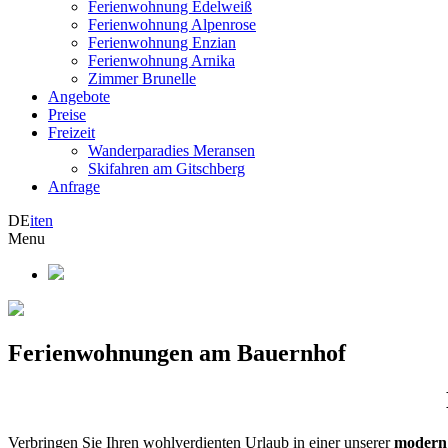
Ferienwohnung Edelweiß
Ferienwohnung Alpenrose
Ferienwohnung Enzian
Ferienwohnung Arnika
Zimmer Brunelle
Angebote
Preise
Freizeit
Wanderparadies Meransen
Skifahren am Gitschberg
Anfrage
DE
it
en
Menu
Ferienwohnungen am Bauernhof
Verbringen Sie Ihren wohlverdienten Urlaub in einer unserer
modern 